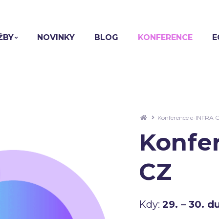
ŽBY
NOVINKY
BLOG
KONFERENCE
E
Konference e-INFRA 
Konfe
CZ
Kdy:
29. – 30. 