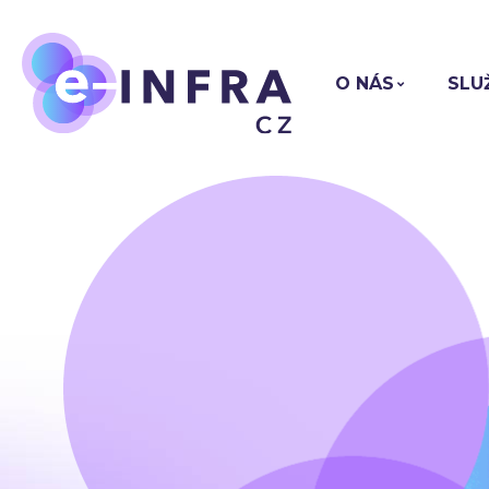
O NÁS
SLU