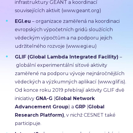
infrastruktury GÉANT a koordinací
souvisejících aktivit (www.geant.org)
EGI.eu
– organizace zaměřená na koordinaci
evropských výpočetních gridů sloužících
vědeckým výpočtům a na podporu jejich
udržitelného rozvoje (www.egi.eu)
GLIF (G
lobal Lambda Integrated Facility)
–
globální experimentální síťové aktivity
zaměřené na podporu vývoje nejnáročnějších
vědeckých a výzkumných aplikací (www.glif.is).
Od konce roku 2019 přebírají aktivity GLIF dvě
iniciativy
GNA-G
(
Global Network
Advancement Group
) a
GRP
(
Global
Research Platform)
, v nichž CESNET také
participuje.