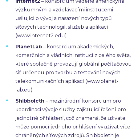
Internet2
– konsorcium vedené americkými
výzkumnými a vzdělávacími institucemi
usilující o vývoj a nasazení nových typů
síťových technologií, služeb a aplikací
(www.internet2.edu)
PlanetLab
– konsorcium akademických,
komerčních a vládních institucí z celého světa,
které společně provozují globální počítačovou
síť určenou pro tvorbu a testování nových
telekomunikačních aplikací (www.planet-
lab.eu)
Shibboleth
– mezinárodní konsorcium pro
koordinaci vývoje služby zajišťující řešení pro
jednotné přihlášení, což znamená, že uživatel
může pomocí jednoho přihlášení využívat více
chráněných síťových zdrojů. Shibboleth je