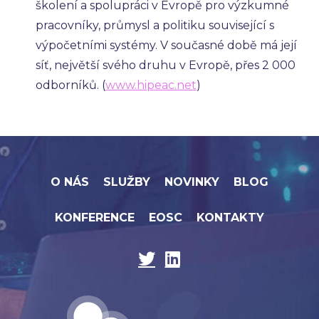
školení a spolupráci v Evropě pro výzkumné
pracovníky, průmysl a politiku související s
výpočetními systémy. V současné době má její
síť, největší svého druhu v Evropě, přes 2 000
odborníků. (
www.hipeac.net
)
O NÁS
SLUŽBY
NOVINKY
BLOG
KONFERENCE
EOSC
KONTAKTY