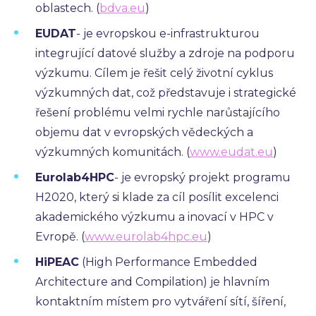
oblastech. (
bdva.eu
)
EUDAT
- je evropskou e-infrastrukturou
integrující datové služby a zdroje na podporu
výzkumu. Cílem je řešit celý životní cyklus
výzkumných dat, což představuje i strategické
řešení problému velmi rychle narůstajícího
objemu dat v evropských vědeckých a
výzkumných komunitách. (
www.eudat.eu
)
Eurolab4HPC
- je evropský projekt programu
H2020, který si klade za cíl posílit excelenci
akademického výzkumu a inovací v HPC v
Evropě. (
www.eurolab4hpc.eu
)
HiPEAC
(High Performance Embedded
Architecture and Compilation) je hlavním
kontaktním místem pro vytváření sítí, šíření,