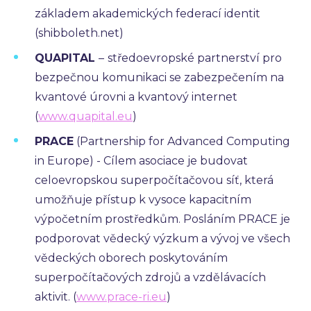
základem akademických federací identit
(shibboleth.net)
QUAPITAL
–
středoevropské partnerství pro
bezpečnou komunikaci se zabezpečením na
kvantové úrovni a kvantový internet
(
www.quapital.eu
)
PRACE
(Partnership for Advanced Computing
in Europe) - Cílem asociace je budovat
celoevropskou superpočítačovou síť, která
umožňuje přístup k vysoce kapacitním
výpočetním prostředkům. Posláním PRACE je
podporovat vědecký výzkum a vývoj ve všech
vědeckých oborech poskytováním
superpočítačových zdrojů a vzdělávacích
aktivit. (
www.prace-ri.eu
)