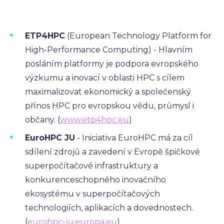
ETP4HPC
(European Technology Platform for
High-Performance Computing) - Hlavním
posláním platformy je podpora evropského
výzkumu a inovací v oblasti HPC s cílem
maximalizovat ekonomický a společenský
přínos HPC pro evropskou vědu, průmysl i
občany. (
www.etp4hpc.eu
)
EuroHPC JU
- Iniciativa EuroHPC má za cíl
sdílení zdrojů a zavedení v Evropě špičkové
superpočítačové infrastruktury a
konkurenceschopného inovačního
ekosystému v superpočítačových
technologiích, aplikacích a dovednostech.
(
eurohpc-ju.europa.eu
)