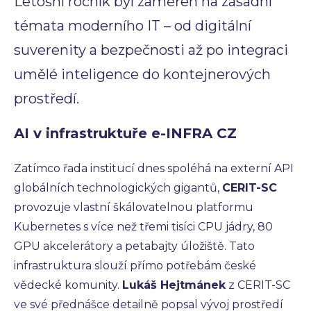
Letošní ročník byl zaměřen na zásadní
témata moderního IT – od digitální
suverenity a bezpečnosti až po integraci
umělé inteligence do kontejnerových
prostředí.
AI v infrastruktuře e-INFRA CZ
Zatímco řada institucí dnes spoléhá na externí API
globálních technologických gigantů,
CERIT-SC
provozuje vlastní škálovatelnou platformu
Kubernetes s více než třemi tisíci CPU jádry, 80
GPU akcelerátory a petabajty úložiště. Tato
infrastruktura slouží přímo potřebám české
vědecké komunity.
Lukáš Hejtmánek
z CERIT-SC
ve své přednášce detailně popsal vývoj prostředí