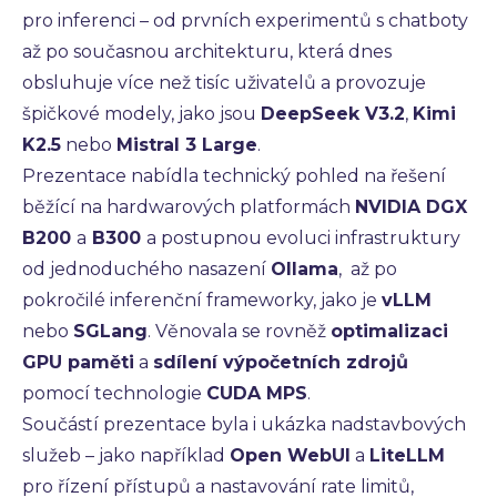
pro inferenci – od prvních experimentů s chatboty
až po současnou architekturu, která dnes
obsluhuje více než tisíc uživatelů a provozuje
špičkové modely, jako jsou
DeepSeek V3.2
,
Kimi
K2.5
nebo
Mistral 3 Large
.
Prezentace nabídla technický pohled na řešení
běžící na hardwarových platformách
NVIDIA DGX
B200
a
B300
a postupnou evoluci infrastruktury
od jednoduchého nasazení
Ollama
, až po
pokročilé inferenční frameworky, jako je
vLLM
nebo
SGLang
. Věnovala se rovněž
optimalizaci
GPU paměti
a
sdílení výpočetních zdrojů
pomocí technologie
CUDA MPS
.
Součástí prezentace byla i ukázka nadstavbových
služeb – jako například
Open WebUI
a
LiteLLM
pro řízení přístupů a nastavování rate limitů,