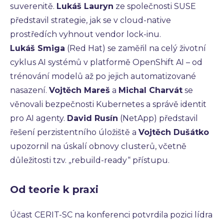
suverenitě.
Lukáš Lauryn
ze společnosti SUSE
představil strategie, jak se v cloud-native
prostředích vyhnout vendor lock-inu.
Lukáš Smiga
(Red Hat) se zaměřil na celý životní
cyklus AI systémů v platformě OpenShift AI – od
trénování modelů až po jejich automatizované
nasazení.
Vojtěch Mareš
a
Michal Charvát
se
věnovali bezpečnosti Kubernetes a správě identit
pro AI agenty.
David Rusín
(NetApp) představil
řešení perzistentního úložiště a
Vojtěch Dušátko
upozornil na úskalí obnovy clusterů, včetně
důležitosti tzv. „rebuild-ready“ přístupu.
Od teorie k praxi
Účast CERIT-SC na konferenci potvrdila pozici lídra