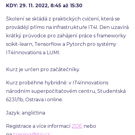
KDY: 29. 11. 2022, 8:45 až 15:30
Školení se skládá z praktických cvičení, která se
provádějí přímo na infrastruktuře IT4I. Den uzavírá
krátký průvodce pro zahájení práce s frameworky
scikit-learn, Tensorflow a Pytorch pro systémy
IT4Innovations a LUMI.
Kurz je určen pro začátečníky.
Kurz proběhne hybridně: v IT4Innovations
národním superpočítačovém centru, Studentská
6231/1b, Ostrava i online.
Jazyk: angličtina
Registrace a více informací
ZDE
nebo
na
training@it4i.cz