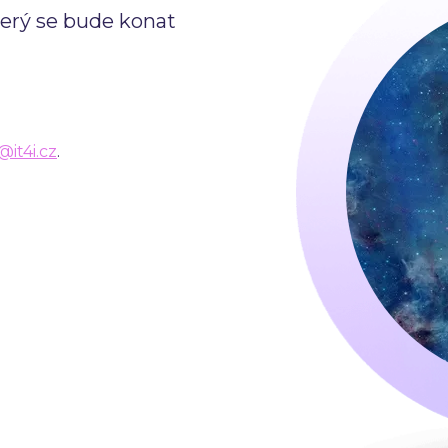
terý se bude konat
@it4i.cz
.