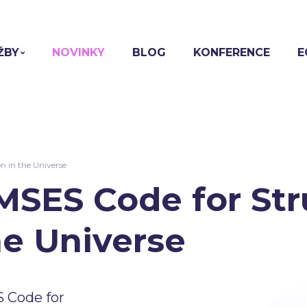
ŽBY
NOVINKY
BLOG
KONFERENCE
E
 in the Universe
SES Code for Str
he Universe
 Code for